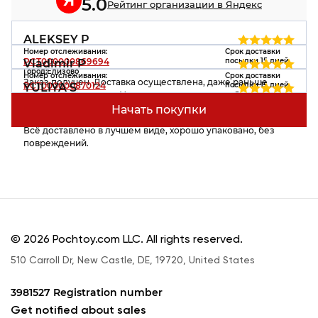
Я
5.0
Рейтинг организации в Яндекс
ALEKSEY P
Номер отслеживания:
Срок доставки
PCT000000869694
посылки 15 дней
Vladimir P
Город:
Елизово
Номер отслеживания:
Срок доставки
Заказ получен. Доставка осуществлена, даже раньше
PCT000000870124
посылки 15 дней
YULIYA S
контрольного срока. Упаковка в целостности. Сервисом
Город:
Нижний Новгород
Номер отслеживания:
Срок доставки
Посылка была в пути 8 дней, что достаточно быстро.
удовлетворён полностью!
Начать покупки
PCT000000850995
посылки 15 дней
Упакована аккуратно, вещи в целости и сохранности.
Город:
Нижний Новгород
Всё доставлено в лучшем виде, хорошо упаковано, без
повреждений.
© 2026 Pochtoy.com LLC. All rights reserved.
510 Carroll Dr, New Castle, DE, 19720, United States
3981527 Registration number
Get notified about sales