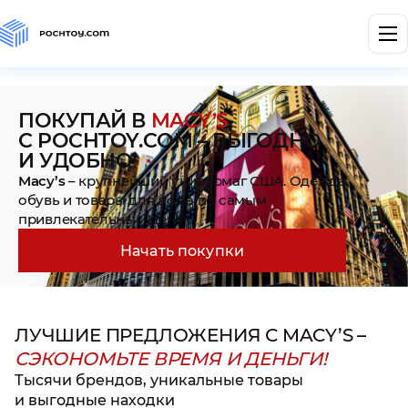
ПОКУПАЙ В
MACY’S
С POCHTOY.COM – ВЫГОДНО
И УДОБНО!
Macy’s
– крупнейший универмаг США. Одежда,
обувь и товары для дома по самым
привлекательным ценам
Начать покупки
ЛУЧШИЕ ПРЕДЛОЖЕНИЯ С MACY’S –
СЭКОНОМЬТЕ ВРЕМЯ И ДЕНЬГИ!
Тысячи брендов, уникальные товары
и выгодные находки