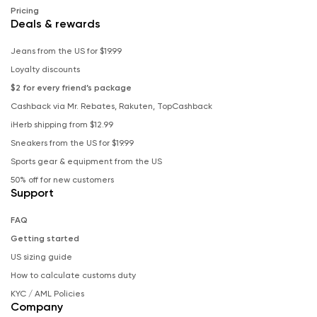
Pricing
Deals & rewards
Jeans from the US for $19.99
Loyalty discounts
$2 for every friend’s package
Cashback via Mr. Rebates, Rakuten, TopCashback
iHerb shipping from $12.99
Sneakers from the US for $19.99
Sports gear & equipment from the US
50% off for new customers
Support
FAQ
Getting started
US sizing guide
How to calculate customs duty
KYC / AML Policies
Company