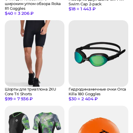
широким углом обзора Roka
Swim Cap 2-pack
$18 ≈ 1 443 ₽
R1 Goggles
$40 ≈ 3 206 ₽
Шорты для триатлона 2XU
Гидродинамичные очки Orca
Core Tri Shorts
Killa 180 Goggles
$99 ≈ 7 936 ₽
$30 ≈ 2 404 ₽