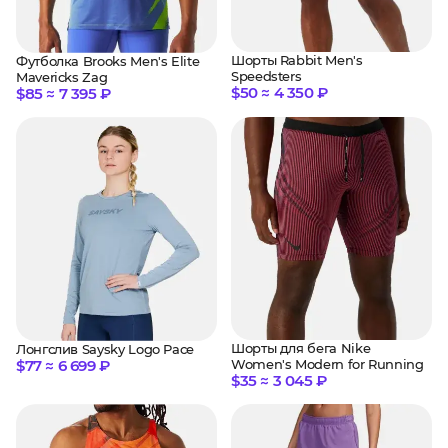
Шорты Rabbit Men's
Футболка Brooks Men's Elite
Speedsters
Mavericks Zag
$50 ≈ 4 350 ₽
$85 ≈ 7 395 ₽
Шорты для бега Nike
Лонгслив Saysky Logo Pace
$77 ≈ 6 699 ₽
Women's Modern for Running
$35 ≈ 3 045 ₽