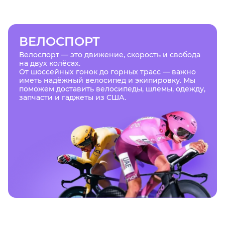
ВЕЛОСПОРТ
Велоспорт — это движение, скорость и свобода
на двух колёсах.
От шоссейных гонок до горных трасс — важно
иметь надёжный велосипед и экипировку. Мы
поможем доставить велосипеды, шлемы, одежду,
запчасти и гаджеты из США.