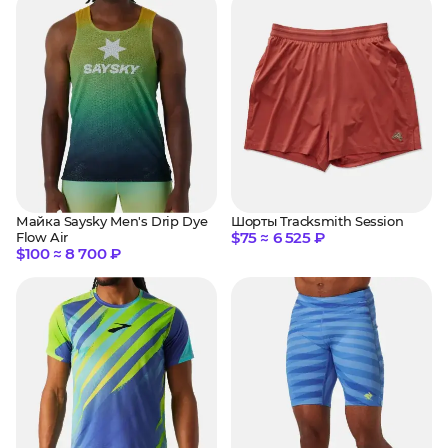
Шорты Tracksmith Session
Майка Saysky Men's Drip Dye
$75 ≈ 6 525 ₽
Flow Air
$100 ≈ 8 700 ₽